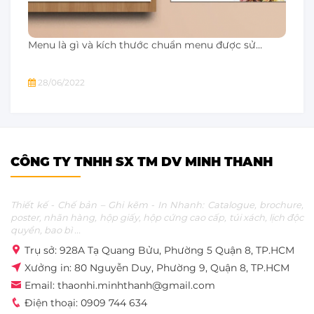
Menu là gì và kích thước chuẩn menu được sử…
28/06/2022
CÔNG TY TNHH SX TM DV MINH THANH
Thiết kế - Chế bản – Ghi kẽm - In Nhanh: Catalogue, brochure,
poster, nhãn hàng, hộp giấy, hộp cứng cao cấp, túi xách, lịch độc
quyền, bao bì ...
Trụ sở: 928A Tạ Quang Bửu, Phường 5 Quận 8, TP.HCM
Xưởng in: 80 Nguyễn Duy, Phường 9, Quận 8, TP.HCM
Email: thaonhi.minhthanh@gmail.com
Điện thoại: 0909 744 634