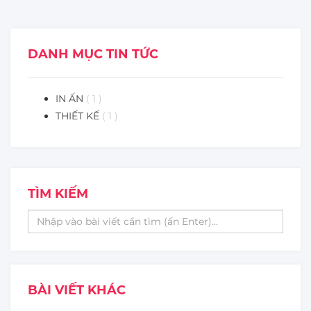
DANH MỤC TIN TỨC
IN ẤN
( 1 )
THIẾT KẾ
( 1 )
TÌM KIẾM
BÀI VIẾT KHÁC