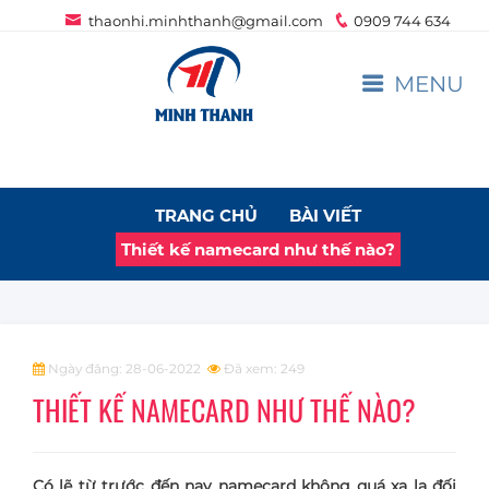
thaonhi.minhthanh@gmail.com
0909 744 634
MENU
TRANG CHỦ
BÀI VIẾT
Thiết kế namecard như thế nào?
Ngày đăng: 28-06-2022
Đã xem: 249
THIẾT KẾ NAMECARD NHƯ THẾ NÀO?
Có lẽ từ trước đến nay namecard không quá xa lạ đối