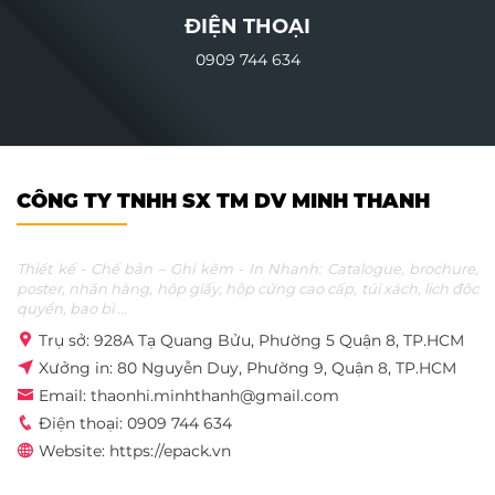
ĐIỆN THOẠI
0909 744 634
CÔNG TY TNHH SX TM DV MINH THANH
Thiết kế - Chế bản – Ghi kẽm - In Nhanh: Catalogue, brochure,
poster, nhãn hàng, hộp giấy, hộp cứng cao cấp, túi xách, lịch độc
quyền, bao bì ...
Trụ sở: 928A Tạ Quang Bửu, Phường 5 Quận 8, TP.HCM
Xưởng in: 80 Nguyễn Duy, Phường 9, Quận 8, TP.HCM
Email: thaonhi.minhthanh@gmail.com
Điện thoại: 0909 744 634
Website: https://epack.vn