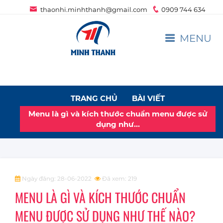
thaonhi.minhthanh@gmail.com
0909 744 634
MENU
TRANG CHỦ
BÀI VIẾT
Menu là gì và kích thước chuẩn menu được sử
dụng như…
Ngày đăng: 28-06-2022
Đã xem: 219
MENU LÀ GÌ VÀ KÍCH THƯỚC CHUẨN
MENU ĐƯỢC SỬ DỤNG NHƯ THẾ NÀO?