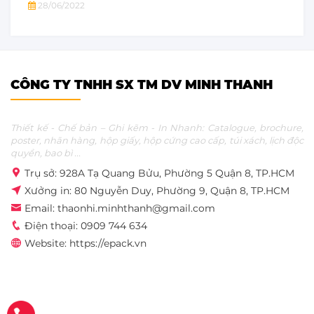
28/06/2022
CÔNG TY TNHH SX TM DV MINH THANH
Thiết kế - Chế bản – Ghi kẽm - In Nhanh: Catalogue, brochure,
poster, nhãn hàng, hộp giấy, hộp cứng cao cấp, túi xách, lịch độc
quyền, bao bì ...
Trụ sở: 928A Tạ Quang Bửu, Phường 5 Quận 8, TP.HCM
Xưởng in: 80 Nguyễn Duy, Phường 9, Quận 8, TP.HCM
Email: thaonhi.minhthanh@gmail.com
Điện thoại: 0909 744 634
Website: https://epack.vn