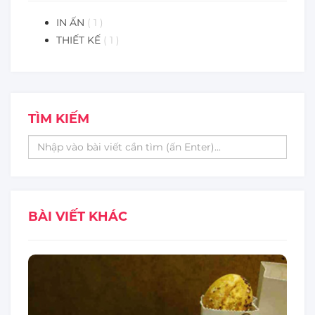
IN ẤN
( 1 )
THIẾT KẾ
( 1 )
TÌM KIẾM
BÀI VIẾT KHÁC