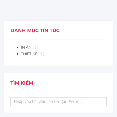
DANH MỤC TIN TỨC
IN ẤN
( 1 )
THIẾT KẾ
( 1 )
TÌM KIẾM