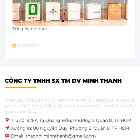
Túi giấy có quai
02/06/2022
CÔNG TY TNHH SX TM DV MINH THANH
Thiết kế - Chế bản – Ghi kẽm - In Nhanh: Catalogue, brochure,
poster, nhãn hàng, hộp giấy, hộp cứng cao cấp, túi xách, lịch độc
quyền, bao bì ...
Trụ sở: 928A Tạ Quang Bửu, Phường 5 Quận 8, TP.HCM
Xưởng in: 80 Nguyễn Duy, Phường 9, Quận 8, TP.HCM
Email: thaonhi.minhthanh@gmail.com