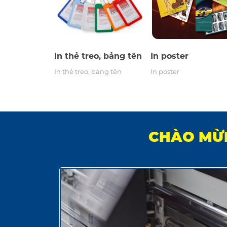
In thẻ treo, bảng tên
In poster
In thẻ treo, bảng tên
In poster
CHÀO MỪN