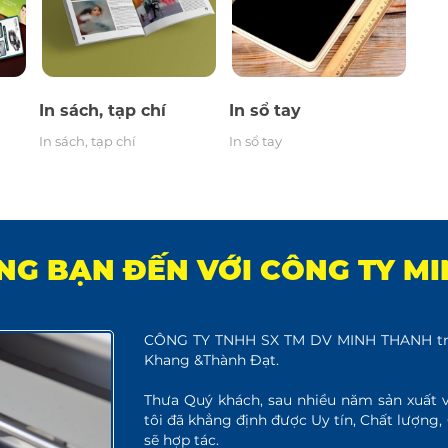
In sách, tạp chí
In sổ tay
In sách, tạp chí
In sổ tay
G BẠN ĐẾN VỚI CÔNG TY M
CÔNG TY TNHH SX TM DV MINH THANH trân
Khang &Thành Đạt.
Thưa Quý khách, sau nhiều năm sản xuất 
tôi đã khẳng định được Uy tín, Chất lượng,
sẽ hợp tác.