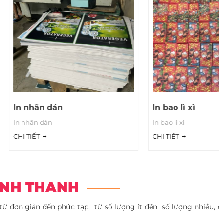
hãn dán
In bao lì xì
ãn dán
In bao lì xì
IẾT
CHI TIẾT
INH THANH
ừ đơn giản đến phức tạp, từ số lượng ít đến số lượng nhiều,