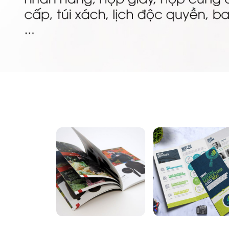
In Catalogue
In Brochur