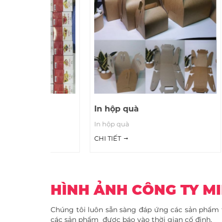
In hộp quà
In n
In hộp quà
In nh
CHI TIẾT
CHI T
HÌNH ẢNH CÔNG TY M
Chúng tôi luôn sẵn sàng đáp ứng các sản phẩm t
các sản phẩm được báo vào thời gian cố định.