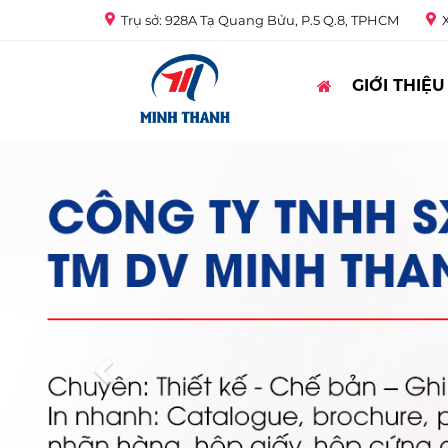
Trụ sở: 928A Tạ Quang Bửu, P.5 Q.8, TPHCM
X
GIỚI THIỆU