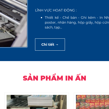
LĨNH VỰC HOẠT ĐỘNG :
Thiết kế - Chế bản - Ghi kẽm - In Nha
poster, nhãn hàng, hộp giấy, hộp cứng
sách, tạp…
Chi tiết
SẢN PHẨM IN ẤN