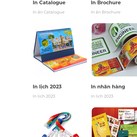
In Catalogue
In Brochure
In ấn Catalogue
In ấn Brochure
In lịch 2023
In nhãn hàn
In lịch 2023
In nhãn hàng
In lịch 2023
In lịch 2023
In thẻ treo, bảng tên
In poster