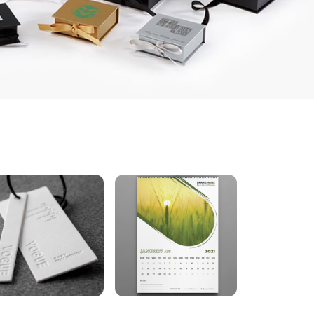
In handtag
In lịch treo tường