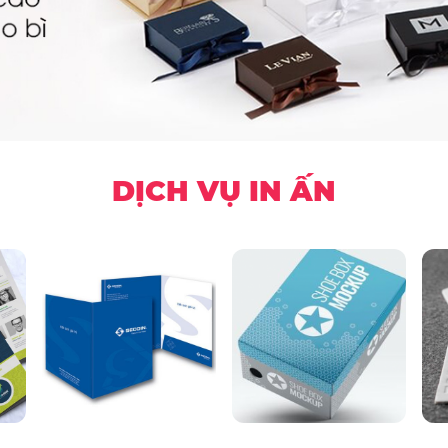
DỊCH VỤ IN ẤN
e
In Folder
Hộp giấy bồi Carton