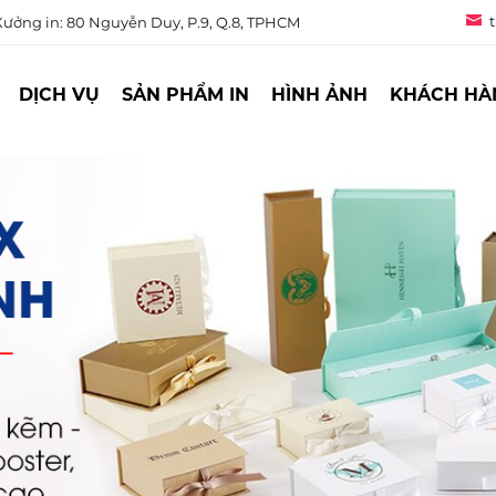
t
ưởng in: 80 Nguyễn Duy, P.9, Q.8, TPHCM
DỊCH VỤ
SẢN PHẨM IN
HÌNH ẢNH
KHÁCH HÀ