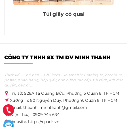
Túi giấy có quai
CÔNG TY TNHH SX TM DV MINH THANH
Thiết kế - Chế bản – Ghi kẽm - In Nhanh: Catalogue, brochure,
poster, nhãn hàng, hộp giấy, hộp cứng cao cấp, túi xách, lịch độc
quyền, bao bì ...
Trụ sở: 928A Tạ Quang Bửu, Phường 5 Quận 8, TP.HCM
Xưởng in: 80 Nguyễn Duy, Phường 9, Quận 8, TP.HCM
Email: thaonhi.minhthanh@gmail.com
Điện thoại: 0909 744 634
Website: https://epack.vn