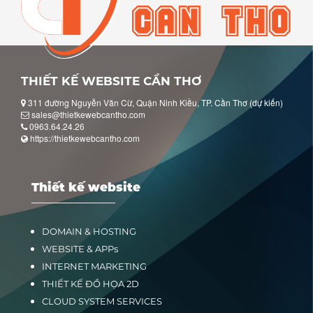
THIẾT KẾ WEBSITE CẦN THƠ
311 đường Nguyễn Văn Cừ, Quận Ninh Kiều, TP. Cần Thơ (dự kiến)
sales@thietkewebcantho.com
0963.64.24.26
https://thietkewebcantho.com
Thiết kế website
DOMAIN & HOSTING
WEBSITE & APPs
INTERNET MARKETING
THIẾT KẾ ĐỒ HỌA 2D
CLOUD SYSTEM SERVICES