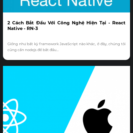
2 Cách Bắt Đầu Với Công Nghệ Hiện Tại - React
Native - RN-3
Giống như bất kỳ framework JavaScript nào khác, ở đây, chúng tôi
cũng cần nodejs để bắt đầu…