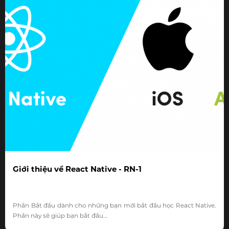
Giới thiệu về React Native - RN-1
Phần Bắt đầu dành cho những bạn mới bắt đầu học React Native.
Phần này sẽ giúp bạn bắt đầu…