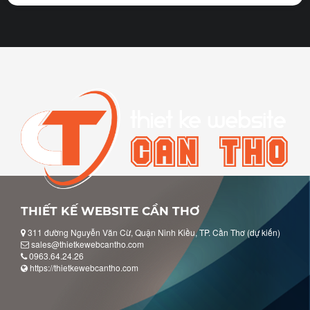
THIẾT KẾ WEBSITE CẦN THƠ
311 đường Nguyễn Văn Cừ, Quận Ninh Kiều, TP. Cần Thơ (dự kiến)
sales@thietkewebcantho.com
0963.64.24.26
https://thietkewebcantho.com