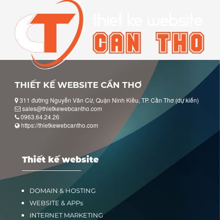
THIẾT KẾ WEBSITE CẦN THƠ
311 đường Nguyễn Văn Cừ, Quận Ninh Kiều, TP. Cần Thơ (dự kiến)
sales@thietkewebcantho.com
0963.64.24.26
https://thietkewebcantho.com
Thiết kế website
DOMAIN & HOSTING
WEBSITE & APPs
INTERNET MARKETING