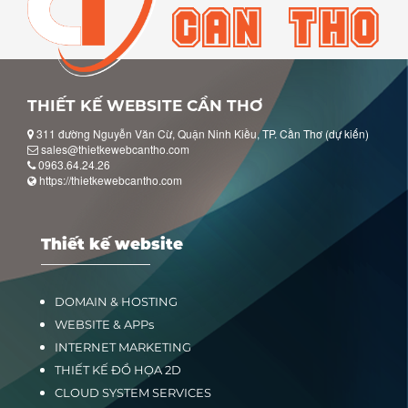
THIẾT KẾ WEBSITE CẦN THƠ
311 đường Nguyễn Văn Cừ, Quận Ninh Kiều, TP. Cần Thơ (dự kiến)
sales@thietkewebcantho.com
0963.64.24.26
https://thietkewebcantho.com
Thiết kế website
DOMAIN & HOSTING
WEBSITE & APPs
INTERNET MARKETING
THIẾT KẾ ĐỒ HỌA 2D
CLOUD SYSTEM SERVICES