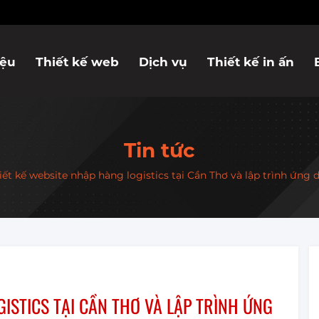
iệu
Thiết kế web
Dịch vụ
Thiết kế in ấn
Tin tức
iết kế website nhập hàng logistics tại Cần Thơ và lập trình ứn
ISTICS TẠI CẦN THƠ VÀ LẬP TRÌNH ỨNG