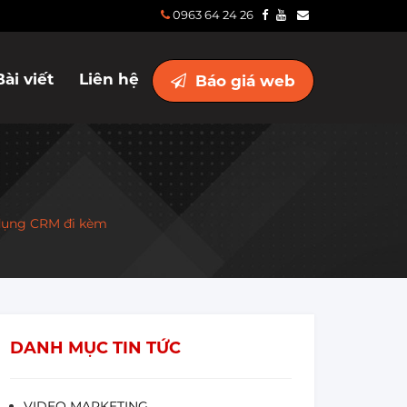
0963 64 24 26
Bài viết
Liên hệ
Báo giá web
g dụng CRM đi kèm
DANH MỤC TIN TỨC
VIDEO MARKETING