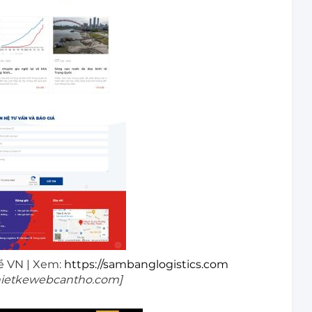
ề VN | Xem:
https://sambanglogistics.com
thietkewebcantho.com]