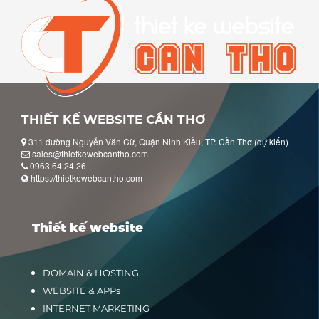
THIẾT KẾ WEBSITE CẦN THƠ
311 đường Nguyễn Văn Cừ, Quận Ninh Kiều, TP. Cần Thơ (dự kiến)
sales@thietkewebcantho.com
0963.64.24.26
https://thietkewebcantho.com
Thiết kế website
DOMAIN & HOSTING
WEBSITE & APPs
INTERNET MARKETING