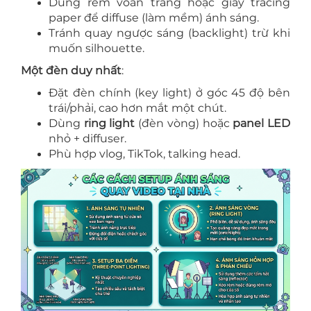
Dùng rèm voan trắng hoặc giấy tracing
paper để diffuse (làm mềm) ánh sáng.
Tránh quay ngược sáng (backlight) trừ khi
muốn silhouette.
Một đèn duy nhất
:
Đặt đèn chính (key light) ở góc 45 độ bên
trái/phải, cao hơn mắt một chút.
Dùng
ring light
(đèn vòng) hoặc
panel LED
nhỏ + diffuser.
Phù hợp vlog, TikTok, talking head.