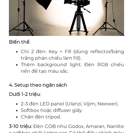
Biến thể
:
Chỉ 2 đèn: Key + Fill (dùng reflector/bảng
trắng phản chiếu làm fill).
Thêm background light: Đèn RGB chiếu
nền để tạo màu sắc.
4. Setup theo ngân sách
Dưới 1-2 triệu
:
2-3 đèn LED panel (Ulanzi, Vijim, Neewer).
Softbox hoặc diffuser giấy.
Chân đèn tripod.
3-10 triệu
: Đèn COB như Godox, Amaran, Nanlite
+ softbox chất lượng cao. Có thể điều chỉnh màu