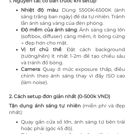
1. Nguyên tắc cơ bản trước khi setup
Nhiệt độ màu
: Dùng 5500K-6500K (ánh
sáng trắng ban ngày) để da tự nhiên. Tránh
lẫn ánh sáng vàng của đèn phòng.
Độ mềm của ánh sáng
: Ánh sáng càng lớn
(softbox, diffuser) càng mềm, ít bóng cứng
→ đẹp hơn cho mặt.
Vị trí chủ thể
: Đặt cách background
(tường/nền) ít nhất 1-2m để tạo chiều sâu
và tránh đổ bóng.
Camera
: Quay ở mức exposure thấp, điều
chỉnh theo ánh sáng thay vì đẩy ISO cao
(làm noise).
2. Cách setup đơn giản nhất (0-500k VND)
Tận dụng ánh sáng tự nhiên
(miễn phí và đẹp
nhất):
Quay gần cửa sổ lớn, ánh sáng từ bên trái
hoặc phải (góc 45 độ).