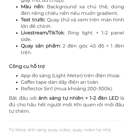
giấy mờ, dù chụp).
Màu nền
: Background xa chủ thể, dùng
đèn riêng chiếu nền nếu muốn gradient.
Test trước
: Quay thử và xem trên màn hình
lớn để chỉnh.
Livestream/TikTok
: Ring light + 1-2 panel
side.
Quay sản phẩm
: 2 đèn góc 45 độ + 1 đèn
trên.
Công cụ hỗ trợ
App đo sáng (Light Meter) trên điện thoại.
Gaffer tape dán dây điện an toàn.
Reflector 5in1 (mua khoảng 200-300k).
Bắt đầu với
ánh sáng tự nhiên + 1-2 đèn LED
là
đủ cho hầu hết người mới. Khi quen rồi mới đầu
tư thêm.
Từ khóa: ánh sáng quay video, quay video tại nhà,