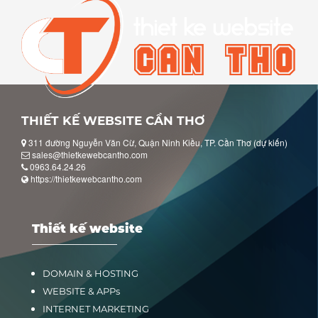
THIẾT KẾ WEBSITE CẦN THƠ
311 đường Nguyễn Văn Cừ, Quận Ninh Kiều, TP. Cần Thơ (dự kiến)
sales@thietkewebcantho.com
0963.64.24.26
https://thietkewebcantho.com
Thiết kế website
DOMAIN & HOSTING
WEBSITE & APPs
INTERNET MARKETING