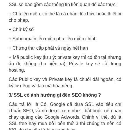
SSL sẽ bao gồm các thông tin liên quan để xác thực:
+ Chủ tên miền, có thể là cá nhân, tổ chức hoặc thiết bị
cho phép.
+ Chữ ký số
+ Subdomain tên miền phụ, tên miền chính
+ Chứng thư cấp phát và ngày hết hạn
+ Mã public key (lưu ý: private key thì có tồn tại nhưng
ẩn đi, không cho hiện ra). Private key sẽ cài trong
hosting.
Các Public key và Private key là chuỗi dài ngoằn, có
ký tự riêng và tạo mã hóa riêng.
3/ SSL có ảnh hưởng gì đến SEO không ?
Câu trả lời là Có. Google đã đưa SSL vào tiêu chí
chuẩn SEO, và nó được xem như…bắt buộc nếu bạn
chạy quảng cáo Google Adwords. Chính vì thế, dù là
SSL free hay mua bởi bên thứ 3 thì chúng ta nên có
SSL để chuyển từ http sang https.