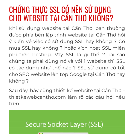
CHỨNG THỰC SSL CÓ NÊN SỬ DỤNG
CHO WEBSITE TẠI CẦN THƠ KHÔNG?
Khi sử dụng website tại Cần Thơ, bạn thường
được phía bên lập trình website tại Cần Thơ hỏi
ý kiến về việc có sử dụng SSL hay không ? Có
mua SSL hay không ? hoặc kích hoạt SSL miễn
phí trên hosting. Vậy SSL là gì thế ? Tại sao
chúng ta phải dùng nó và với 1 website thì SSL
có tác dụng như thế nào ? SSL sử dụng có tốt
cho SEO website lên top Google tại Cần Thơ hay
không ?
Sau đây, hãy cũng thiết kế website tại Cần Thơ –
thietkewebcantho.com làm rõ các câu hỏi nêu
trên.