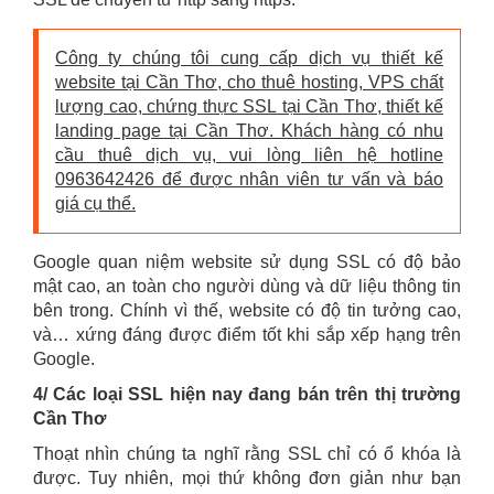
Công ty chúng tôi cung cấp dịch vụ thiết kế
website tại Cần Thơ, cho thuê hosting, VPS chất
lượng cao, chứng thực SSL tại Cần Thơ, thiết kế
landing page tại Cần Thơ. Khách hàng có nhu
cầu thuê dịch vụ, vui lòng liên hệ hotline
0963642426 để được nhân viên tư vấn và báo
giá cụ thể.
Google quan niệm website sử dụng SSL có độ bảo
mật cao, an toàn cho người dùng và dữ liệu thông tin
bên trong. Chính vì thế, website có độ tin tưởng cao,
và… xứng đáng được điểm tốt khi sắp xếp hạng trên
Google.
4/ Các loại SSL hiện nay đang bán trên thị trường
Cần Thơ
Thoạt nhìn chúng ta nghĩ rằng SSL chỉ có ổ khóa là
được. Tuy nhiên, mọi thứ không đơn giản như bạn