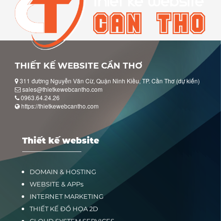
THIẾT KẾ WEBSITE CẦN THƠ
311 đường Nguyễn Văn Cừ, Quận Ninh Kiều, TP. Cần Thơ (dự kiến)
sales@thietkewebcantho.com
0963.64.24.26
https://thietkewebcantho.com
Thiết kế website
DOMAIN & HOSTING
WEBSITE & APPs
INTERNET MARKETING
THIẾT KẾ ĐỒ HỌA 2D
CLOUD SYSTEM SERVICES