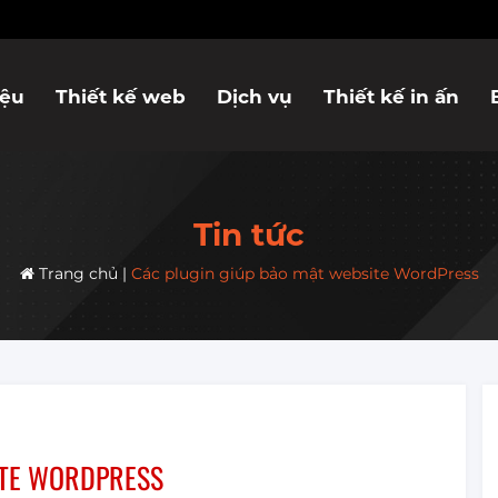
iệu
Thiết kế web
Dịch vụ
Thiết kế in ấn
Tin tức
Trang chủ
|
Các plugin giúp bảo mật website WordPress
ITE WORDPRESS