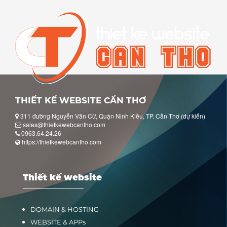
THIẾT KẾ WEBSITE CẦN THƠ
311 đường Nguyễn Văn Cừ, Quận Ninh Kiều, TP. Cần Thơ (dự kiến)
sales@thietkewebcantho.com
0963.64.24.26
https://thietkewebcantho.com
Thiết kế website
DOMAIN & HOSTING
WEBSITE & APPs