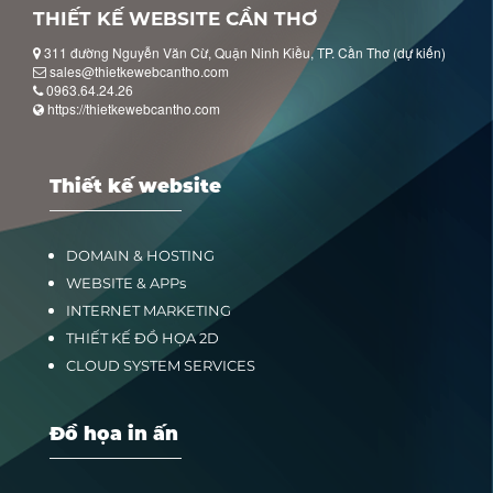
THIẾT KẾ WEBSITE CẦN THƠ
311 đường Nguyễn Văn Cừ, Quận Ninh Kiều, TP. Cần Thơ (dự kiến)
sales@thietkewebcantho.com
0963.64.24.26
https://thietkewebcantho.com
Thiết kế website
DOMAIN & HOSTING
WEBSITE & APPs
INTERNET MARKETING
THIẾT KẾ ĐỒ HỌA 2D
CLOUD SYSTEM SERVICES
Đồ họa in ấn