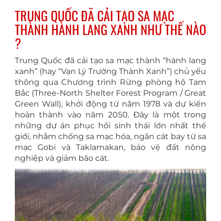
TRUNG QUỐC ĐÃ CẢI TẠO SA MẠC
THÀNH HÀNH LANG XANH NHƯ THẾ NÀO
?
Trung Quốc đã cải tạo sa mạc thành “hành lang
xanh” (hay “Vạn Lý Trường Thành Xanh”) chủ yếu
thông qua Chương trình Rừng phòng hộ Tam
Bắc (Three-North Shelter Forest Program / Great
Green Wall), khởi động từ năm 1978 và dự kiến
hoàn thành vào năm 2050. Đây là một trong
những dự án phục hồi sinh thái lớn nhất thế
giới, nhằm chống sa mạc hóa, ngăn cát bay từ sa
mạc Gobi và Taklamakan, bảo vệ đất nông
nghiệp và giảm bão cát.