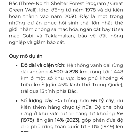
Bắc (Three-North Shelter Forest Program / Great
Green Wall), khởi động từ năm 1978 và dự kiến
hoàn thành vào năm 2050. Đây là một trong
những dự án phục hồi sinh thái lớn nhất thế
giới, nhằm chống sa mạc hóa, ngăn cát bay từ sa
mạc Gobi và Taklamakan, bảo vệ đất nông
nghiệp và giảm bão cát.
Quy mô dự án
Độ dài và diện tích
: Hệ thống vành đai rừng
dài khoảng
4.500–4.828 km
, rộng tới 1.448
km ở một số khu vực, bao phủ khoảng
4
triệu km²
(gần 45% lãnh thổ Trung Quốc),
trải qua 13 tỉnh phía Bắc.
Số lượng cây
: Đã trồng hơn
66 tỷ cây
, dự
kiến thêm hàng chục tỷ nữa. Độ che phủ
rừng ở khu vực dự án tăng từ khoảng
5%
(1978)
lên gần
14% (2023)
, góp phần đưa độ
che phủ rừng toàn quốc từ ~10% (1949) lên