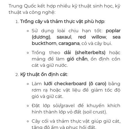
Trung Quốc kết hợp nhiều kỹ thuật sinh học, kỹ
thuật và công nghệ:
Trồng cây và thảm thực vật phù hợp
:
Sử dụng loài chịu hạn tốt:
poplar
(dương)
,
saxaul
,
red willow
,
sea
buckthorn
,
caragana
, cỏ và cây bụi.
Trồng theo
dải (shelterbelts)
hoặc
mảng để làm
gió chắn
, ổn định cồn
cát và giữ nước.
Kỹ thuật ổn định cát
:
Làm
lưới checkerboard (ô caro)
bằng
rơm rạ hoặc vật liệu để giảm tốc độ
gió và giữ cát.
Đặt lớp sỏi/gravel để khuyến khích
hình thành lớp vỏ đất (soil crust).
Cây cối và thảm thực vật giúp giữ cát,
tăng độ ẩm và phục hồi đất.