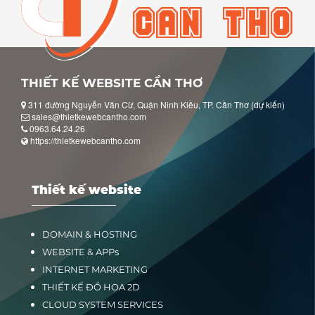
THIẾT KẾ WEBSITE CẦN THƠ
311 đường Nguyễn Văn Cừ, Quận Ninh Kiều, TP. Cần Thơ (dự kiến)
sales@thietkewebcantho.com
0963.64.24.26
https://thietkewebcantho.com
Thiết kế website
DOMAIN & HOSTING
WEBSITE & APPs
INTERNET MARKETING
THIẾT KẾ ĐỒ HỌA 2D
CLOUD SYSTEM SERVICES