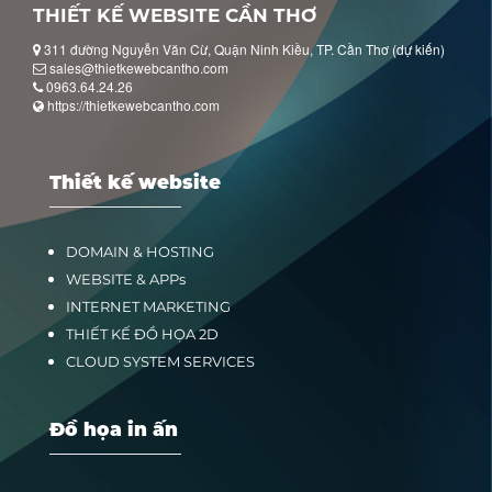
THIẾT KẾ WEBSITE CẦN THƠ
311 đường Nguyễn Văn Cừ, Quận Ninh Kiều, TP. Cần Thơ (dự kiến)
sales@thietkewebcantho.com
0963.64.24.26
https://thietkewebcantho.com
Thiết kế website
DOMAIN & HOSTING
WEBSITE & APPs
INTERNET MARKETING
THIẾT KẾ ĐỒ HỌA 2D
CLOUD SYSTEM SERVICES
Đồ họa in ấn