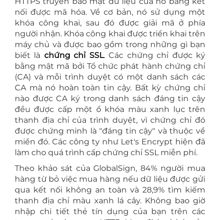
HTTPS truyền bảo mật dữ liệu của nó bằng kết
nối được mã hóa. Về cơ bản, nó sử dụng một
khóa công khai, sau đó được giải mã ở phía
người nhận. Khóa công khai được triển khai trên
máy chủ và được bao gồm trong những gì bạn
biết là
chứng chỉ SSL
. Các chứng chỉ được ký
bằng mật mã bởi Tổ chức phát hành chứng chỉ
(CA) và mỗi trình duyệt có một danh sách các
CA mà nó hoàn toàn tin cậy. Bất kỳ chứng chỉ
nào được CA ký trong danh sách đáng tin cậy
đều được cấp một ổ khóa màu xanh lục trên
thanh địa chỉ của trình duyệt, vì chứng chỉ đó
được chứng minh là "đáng tin cậy" và thuộc về
miền đó. Các công ty như Let's Encrypt hiện đã
làm cho quá trình cấp chứng chỉ SSL miễn phí.
Theo khảo sát của GlobalSign, 84% người mua
hàng từ bỏ việc mua hàng nếu dữ liệu được gửi
qua kết nối không an toàn và 28,9% tìm kiếm
thanh địa chỉ màu xanh lá cây. Không bao giờ
nhập chi tiết thẻ tín dụng của bạn trên các