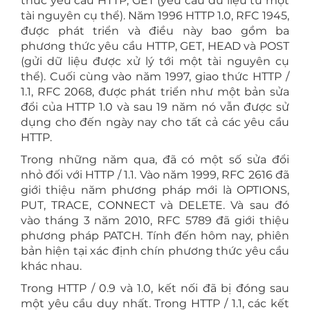
thức yêu cầu HTTP, GET (yêu cầu dữ liệu từ một
tài nguyên cụ thể). Năm 1996 HTTP 1.0, RFC 1945,
được phát triển và điều này bao gồm ba
phương thức yêu cầu HTTP, GET, HEAD và POST
(gửi dữ liệu được xử lý tới một tài nguyên cụ
thể). Cuối cùng vào năm 1997, giao thức HTTP /
1.1, RFC 2068, được phát triển như một bản sửa
đổi của HTTP 1.0 và sau 19 năm nó vẫn được sử
dụng cho đến ngày nay cho tất cả các yêu cầu
HTTP.
Trong những năm qua, đã có một số sửa đổi
nhỏ đối với HTTP / 1.1. Vào năm 1999, RFC 2616 đã
giới thiệu năm phương pháp mới là OPTIONS,
PUT, TRACE, CONNECT và DELETE. Và sau đó
vào tháng 3 năm 2010, RFC 5789 đã giới thiệu
phương pháp PATCH. Tính đến hôm nay, phiên
bản hiện tại xác định chín phương thức yêu cầu
khác nhau.
Trong HTTP / 0.9 và 1.0, kết nối đã bị đóng sau
một yêu cầu duy nhất. Trong HTTP / 1.1, các kết