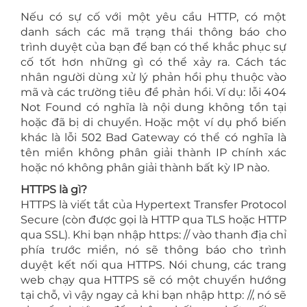
Nếu có sự cố với một yêu cầu HTTP, có một
danh sách các mã trạng thái thông báo cho
trình duyệt của bạn để bạn có thể khắc phục sự
cố tốt hơn những gì có thể xảy ra. Cách tác
nhân người dùng xử lý phản hồi phụ thuộc vào
mã và các trường tiêu đề phản hồi. Ví dụ: lỗi 404
Not Found có nghĩa là nội dung không tồn tại
hoặc đã bị di chuyển. Hoặc một ví dụ phổ biến
khác là lỗi 502 Bad Gateway có thể có nghĩa là
tên miền không phân giải thành IP chính xác
hoặc nó không phân giải thành bất kỳ IP nào.
HTTPS là gì?
HTTPS là viết tắt của Hypertext Transfer Protocol
Secure (còn được gọi là HTTP qua TLS hoặc HTTP
qua SSL). Khi bạn nhập https: // vào thanh địa chỉ
phía trước miền, nó sẽ thông báo cho trình
duyệt kết nối qua HTTPS. Nói chung, các trang
web chạy qua HTTPS sẽ có một chuyển hướng
tại chỗ, vì vậy ngay cả khi bạn nhập http: //, nó sẽ