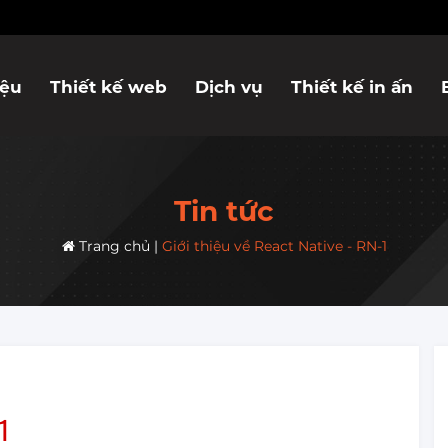
iệu
Thiết kế web
Dịch vụ
Thiết kế in ấn
Tin tức
Trang chủ
|
Giới thiệu về React Native - RN-1
1