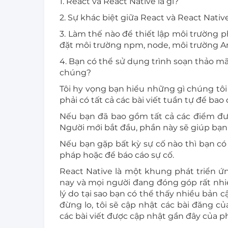
1. React và React Native là gì?
2. Sự khác biệt giữa React và React Native
3. Làm thế nào để thiết lập môi trường p
đặt môi trường npm, node, môi trường A
4. Bạn có thể sử dụng trình soạn thảo mã
chúng?
Tôi hy vọng bạn hiểu những gì chúng tôi
phải có tất cả các bài viết tuần tự để bao
Nếu bạn đã bao gồm tất cả các điểm đư
Người mới bắt đầu, phần này sẽ giúp bạn
Nếu bạn gặp bất kỳ sự cố nào thì bạn có
pháp hoặc để báo cáo sự cố.
React Native là một khung phát triển 
nay và mọi người đang đóng góp rất nhiề
lý do tại sao bạn có thể thấy nhiều bản
đừng lo, tôi sẽ cập nhật các bài đăng c
các bài viết được cập nhật gần đây của p