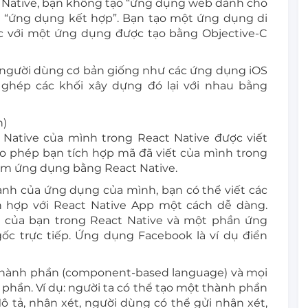
ct Native, bạn không tạo “ứng dụng web dành cho
y “ứng dụng kết hợp”. Bạn tạo một ứng dụng di
c với một ứng dụng được tạo bằng Objective-C
 người dùng cơ bản giống như các ứng dụng iOS
 ghép các khối xây dựng đó lại với nhau bằng
n)
Native của mình trong React Native được viết
ho phép bạn tích hợp mã đã viết của mình trong
hêm ứng dụng bằng React Native.
nh của ứng dụng của mình, bạn có thể viết các
h hợp với React Native App một cách dễ dàng.
của bạn trong React Native và một phần ứng
c trực tiếp. Ứng dụng Facebook là ví dụ điển
 thành phần (component-based language) và mọi
 phần. Ví dụ: người ta có thể tạo một thành phần
Mô tả, nhận xét, người dùng có thể gửi nhận xét,