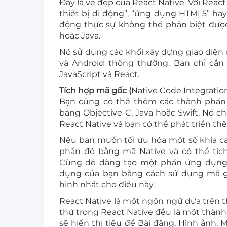
Đây là vẻ đẹp của React Native. Với Rea
thiết bị di động”, “ứng dụng HTML5” ha
động thực sự không thể phân biệt đượ
hoặc Java.
Nó sử dụng các khối xây dựng giao diện
và Android thông thường. Bạn chỉ cần
JavaScript và React.
Tích hợp mã gốc (
Native Code Integratio
Bạn cũng có thể thêm các thành phần 
bằng Objective-C, Java hoặc Swift. Nó c
React Native và bạn có thể phát triển t
Nếu bạn muốn tối ưu hóa một số khía cạ
phần đó bằng mã Native và có thể tíc
Cũng dễ dàng tạo một phần ứng dụng 
dụng của bạn bằng cách sử dụng mã gố
hình nhất cho điều này.
React Native là một ngôn ngữ dựa trên
thứ trong React Native đều là một thành
sẽ hiển thị tiêu đề Bài đăng, Hình ảnh, 