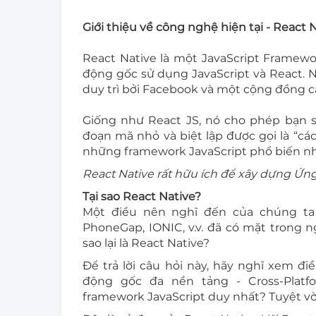
Giới thiệu về công nghệ hiện tại - React 
React Native là một JavaScript Framew
động gốc sử dụng JavaScript và React. 
duy trì bởi Facebook và một cộng đồng cá
Giống như React JS, nó cho phép bạn s
đoạn mã nhỏ và biệt lập được gọi là “c
những framework JavaScript phổ biến nh
React Native rất hữu ích để xây dựng Ứn
Tại sao React Native?
Một điều nên nghĩ đến của chúng ta
PhoneGap, IONIC, v.v. đã có mặt trong 
sao lại là React Native?
Để trả lời câu hỏi này, hãy nghĩ xem đi
động gốc đa nền tảng - Cross-Plat
framework JavaScript duy nhất? Tuyệt v