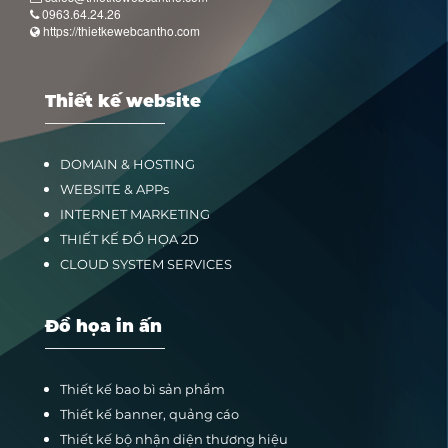
0963.64.24.26
https://thietkewebcantho.com
Thiết kế website
DOMAIN & HOSTING
WEBSITE & APPs
INTERNET MARKETING
THIẾT KẾ ĐỒ HỌA 2D
CLOUD SYSTEM SERVICES
Đồ họa in ấn
Thiết kế bao bì sản phẩm
Thiết kế banner, quảng cáo
Thiết kế bộ nhận diện thương hiệu