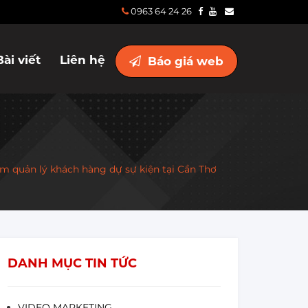
0963 64 24 26
Bài viết
Liên hệ
Báo giá web
ềm quản lý khách hàng dự sự kiện tại Cần Thơ
DANH MỤC TIN TỨC
VIDEO MARKETING