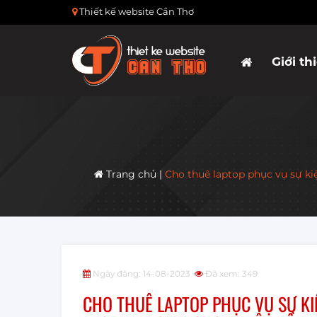
Thiết kế website Cần Thơ
Giới th
Trang chủ
|
Cho thuê laptop phục vụ sự ki
Ngày đăng: 14-08-2023
Đã xem: 349
CHO THUÊ LAPTOP PHỤC VỤ SỰ KIỆ