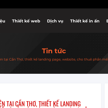
iệu
Thiết kế web
Dịch vụ
Thiết kế in ấn
Tin tức
ện tại Cần Thơ, thiết kế landing page, website, cho thuê phần m
N TẠI CẦN THƠ, THIẾT KẾ LANDING