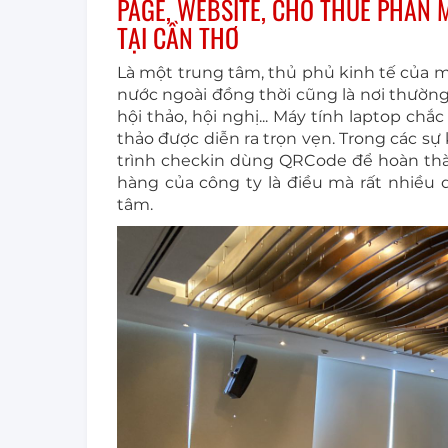
PAGE, WEBSITE, CHO THUÊ PHẦN 
TẠI CẦN THƠ
Là một trung tâm, thủ phủ kinh tế của m
nước ngoài đồng thời cũng là nơi thường
hội thảo, hội nghị... Máy tính laptop chắ
thảo được diễn ra trọn vẹn. Trong các sự k
trình checkin dùng QRCode để hoàn thàn
hàng của công ty là điều mà rất nhiều 
tâm.