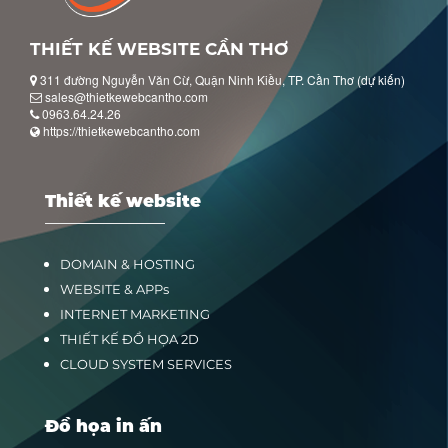
THIẾT KẾ WEBSITE CẦN THƠ
311 đường Nguyễn Văn Cừ, Quận Ninh Kiều, TP. Cần Thơ (dự kiến)
sales@thietkewebcantho.com
0963.64.24.26
https://thietkewebcantho.com
Thiết kế website
DOMAIN & HOSTING
WEBSITE & APPs
INTERNET MARKETING
THIẾT KẾ ĐỒ HỌA 2D
CLOUD SYSTEM SERVICES
Đồ họa in ấn