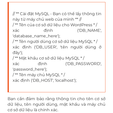
// ** Cài đặt MySQL - Bạn có thể lấy thông tin
này từ máy chủ web của mình ** //
/ ** Tên của cơ sở dữ liệu cho WordPress * /
xác định ('DB_NAME',
'database_name_here');
/ ** Tên người dùng cơ sở dữ liệu MySQL * /
xác định ('DB_USER', 'tên người dùng ở
đây');
/ ** Mật khẩu cơ sở dữ liệu MySQL * /
xác định ('DB_PASSWORD',
'password_here');
/ ** Tên máy chủ MySQL * /
xác định ('DB_HOST', 'localhost');
Bạn cần đảm bảo rằng thông tin cho tên cơ sở
dữ liệu, tên người dùng, mật khẩu và máy chủ
cơ sở dữ liệu là chính xác.