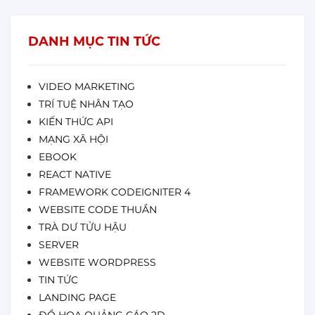
DANH MỤC TIN TỨC
VIDEO MARKETING
TRÍ TUỆ NHÂN TẠO
KIẾN THỨC API
MẠNG XÃ HỘI
EBOOK
REACT NATIVE
FRAMEWORK CODEIGNITER 4
WEBSITE CODE THUẦN
TRÀ DƯ TỬU HẬU
SERVER
WEBSITE WORDPRESS
TIN TỨC
LANDING PAGE
ĐỒ HỌA QUẢNG CÁO 2D