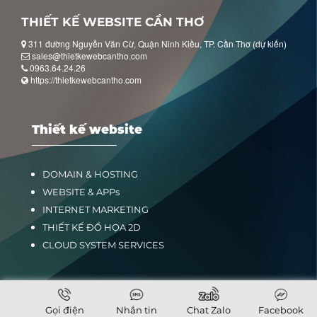
THIẾT KẾ WEBSITE CẦN THƠ
311 đường Nguyễn Văn Cừ, Quận Ninh Kiều, TP. Cần Thơ (dự kiến)
sales@thietkewebcantho.com
0963.64.24.26
https://thietkewebcantho.com
Thiết kế website
DOMAIN & HOSTING
WEBSITE & APPs
INTERNET MARKETING
THIẾT KẾ ĐỒ HỌA 2D
CLOUD SYSTEM SERVICES
Đồ họa in ấn
Gọi điện
Nhắn tin
Chat Zalo
Facebook