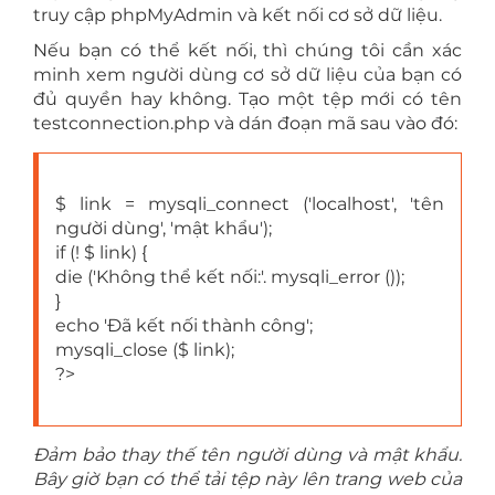
truy cập phpMyAdmin và kết nối cơ sở dữ liệu.
Nếu bạn có thể kết nối, thì chúng tôi cần xác
minh xem người dùng cơ sở dữ liệu của bạn có
đủ quyền hay không. Tạo một tệp mới có tên
testconnection.php và dán đoạn mã sau vào đó:
$ link = mysqli_connect ('localhost', 'tên
người dùng', 'mật khẩu');
if (! $ link) {
die ('Không thể kết nối:'. mysqli_error ());
}
echo 'Đã kết nối thành công';
mysqli_close ($ link);
?>
Đảm bảo thay thế tên người dùng và mật khẩu.
Bây giờ bạn có thể tải tệp này lên trang web của