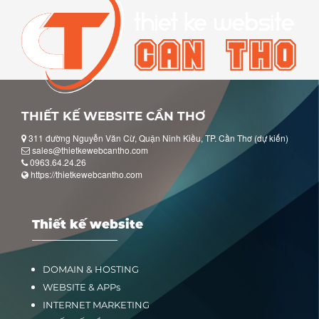
THIẾT KẾ WEBSITE CẦN THƠ
311 đường Nguyễn Văn Cừ, Quận Ninh Kiều, TP. Cần Thơ (dự kiến)
sales@thietkewebcantho.com
0963.64.24.26
https://thietkewebcantho.com
Thiết kế website
DOMAIN & HOSTING
WEBSITE & APPs
INTERNET MARKETING