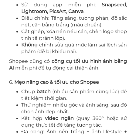
Sử dụng app miễn phí:
Snapseed,
Lightroom, PicsArt, Canva
.
Điều chỉnh: Tăng sáng, tương phản, độ sắc
nét, cân bằng trắng (màu chuẩn).
Cắt ghép, xóa nền nếu cần, chèn logo shop
tinh tế (tránh lốp).
Không
chỉnh sửa quá mức làm sai lệch sản
phẩm (dễ bị khiếu nại).
Shopee cũng có
công cụ tối ưu hình ảnh bằng
AI
miễn phí để tự động cải thiện ảnh.
6.
Mẹo nâng cao & tối ưu cho Shopee
Chụp
batch
(nhiều sản phẩm cùng lúc) để
tiết kiệm thời gian.
Thử nghiệm nhiều góc và ánh sáng, sau đó
chọn ảnh đẹp nhất.
Kết hợp
video ngắn
(quay 360° hoặc sử
dụng thực tế) để tăng tương tác.
Đa dạng: Ảnh nền trắng + ảnh lifestyle +