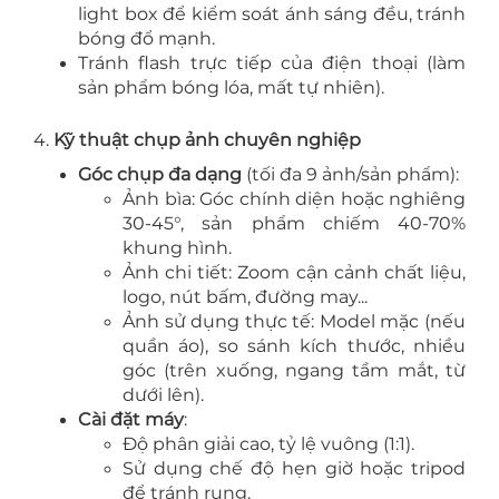
light box để kiểm soát ánh sáng đều, tránh
bóng đổ mạnh.
Tránh flash trực tiếp của điện thoại (làm
sản phẩm bóng lóa, mất tự nhiên).
4.
Kỹ thuật chụp ảnh chuyên nghiệp
Góc chụp đa dạng
(tối đa 9 ảnh/sản phẩm):
Ảnh bìa: Góc chính diện hoặc nghiêng
30-45°, sản phẩm chiếm 40-70%
khung hình.
Ảnh chi tiết: Zoom cận cảnh chất liệu,
logo, nút bấm, đường may...
Ảnh sử dụng thực tế: Model mặc (nếu
quần áo), so sánh kích thước, nhiều
góc (trên xuống, ngang tầm mắt, từ
dưới lên).
Cài đặt máy
:
Độ phân giải cao, tỷ lệ vuông (1:1).
Sử dụng chế độ hẹn giờ hoặc tripod
để tránh rung.