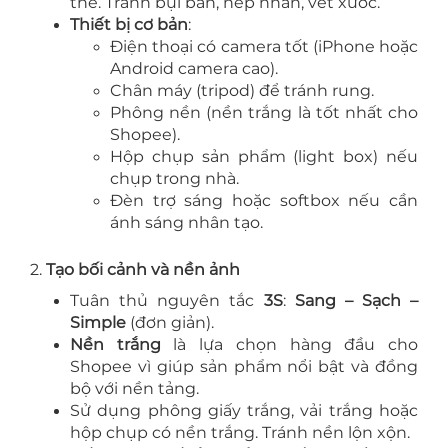
thể. Tránh bụi bẩn, nếp nhăn, vết xước.
Thiết bị cơ bản
:
Điện thoại có camera tốt (iPhone hoặc
Android camera cao).
Chân máy (tripod) để tránh rung.
Phông nền (nền trắng là tốt nhất cho
Shopee).
Hộp chụp sản phẩm (light box) nếu
chụp trong nhà.
Đèn trợ sáng hoặc softbox nếu cần
ánh sáng nhân tạo.
2.
Tạo bối cảnh và nền ảnh
Tuân thủ nguyên tắc
3S
:
Sang – Sạch –
Simple
(đơn giản).
Nền trắng
là lựa chọn hàng đầu cho
Shopee vì giúp sản phẩm nổi bật và đồng
bộ với nền tảng.
Sử dụng phông giấy trắng, vải trắng hoặc
hộp chụp có nền trắng. Tránh nền lộn xộn.