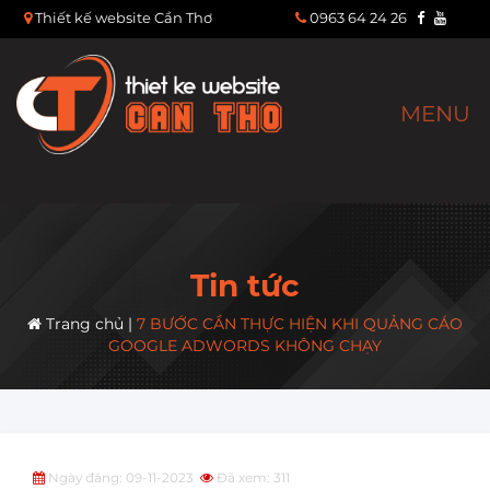
Thiết kế website Cần Thơ
0963 64 24 26
MENU
Tin tức
Trang chủ
|
7 BƯỚC CẦN THỰC HIỆN KHI QUẢNG CÁO
GOOGLE ADWORDS KHÔNG CHẠY
Ngày đăng: 09-11-2023
Đã xem: 311