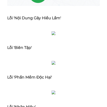
Lỗi 'Nội Dung Gây Hiểu Lầm'
Lỗi 'Biên Tập'
Lỗi 'Phần Mềm Độc Hại'
Lỗi 'Nhãn Hiệu'