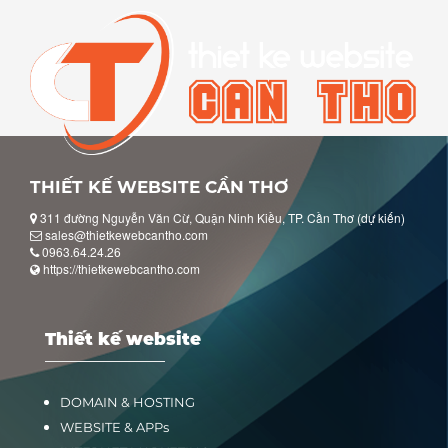
THIẾT KẾ WEBSITE CẦN THƠ
311 đường Nguyễn Văn Cừ, Quận Ninh Kiều, TP. Cần Thơ (dự kiến)
sales@thietkewebcantho.com
0963.64.24.26
https://thietkewebcantho.com
Thiết kế website
DOMAIN & HOSTING
WEBSITE & APPs